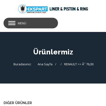
MENÜ
Ürünlermiz
Buradasınız:
Ana Sayfa
RENAULT >> Ã˜ 76,00
DIĞER ÜRÜNLER