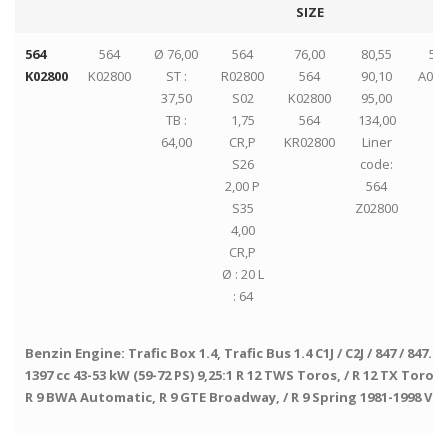
SIZE
564
564
Ø 76,00
564
76,00
80,55
56
K02800
K02800
ST :
R02800
564
90,10
A028
37,50
S02
K02800
95,00
TB :
1,75
564
134,00
64,00
CR,P
KR02800
Liner
S26
code:
2,00 P
564
S35
Z02800
4,00
CR,P
Ø : 20 L
: 64
Benzin Engine: Trafic Box 1.4, Trafic Bus 1.4 C1J / C2J / 847 / 847.20
1397 cc 43-53 kW (59-72 PS) 9,25:1 R 12 TWS Toros, / R 12 TX Toros, 
R 9 BWA Automatic, R 9 GTE Broadway, / R 9 Spring 1981-1998 Vol